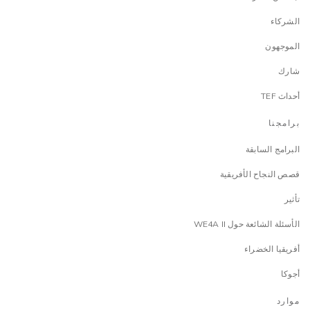
الشركاء
الموجهون
شارك
أحداث TEF
برامجنا
البرامج السابقة
قصص النجاح الأفريقية
تأثير
الأسئلة الشائعة حول WE4A II
أفريقيا الخضراء
أجوكا
موارد