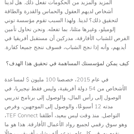
المزيد والمزيد من الحكومات تفعل ذلك. هل لدينا
أشخاص لديهم العقول والحماس والقدرة والطاقة
لتحقيق ذلك؟ لدينا. ولهذا السبب تقوم مؤسسة توني
إلوميلو، وغيرها مثلنا، بما تفعله. ونحن نحاول تأمين
الفرص للشباب الأفارقة، مدركين أن مستقبل أفريقيا في
أيديهم، وأنه إذا نجح الشباب، فسوف ننجح جميعا كقارة.
كيف يمكن لمؤسستك المساهمة في تحقيق هذا الهدف؟
في عام 2015، خصصنا 100 مليون $ لمساعدة
الأشخاص من 54 دولة أفريقية، وليس فقط نيجيريا، في
الوصول إلى رأس المال، والوصول إلى برنامج تدريبي
مدته 12 أسبوعًا، والوصول إلى الموجهين، وفرص
التواصل. منذ وقت ليس ببعيد، أطلقنا TEF Connect،
وهو سوق رقمي لجميع رواد الأعمال الأفارقة. هذا هو ما
نقوم به. في كل عام، ندعم ألف شاب أفريقي، رجالًا