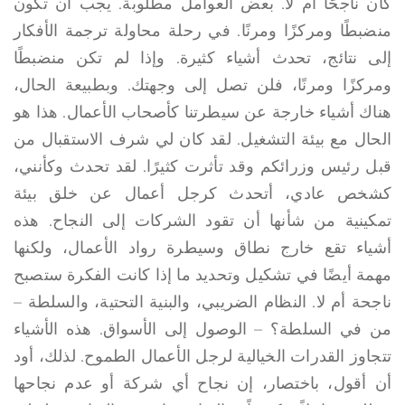
كان ناجحًا أم لا. بعض العوامل مطلوبة. يجب أن تكون
منضبطًا ومركزًا ومرنًا. في رحلة محاولة ترجمة الأفكار
إلى نتائج، تحدث أشياء كثيرة. وإذا لم تكن منضبطًا
ومركزًا ومرنًا، فلن تصل إلى وجهتك. وبطبيعة الحال،
هناك أشياء خارجة عن سيطرتنا كأصحاب الأعمال. هذا هو
الحال مع بيئة التشغيل. لقد كان لي شرف الاستقبال من
قبل رئيس وزرائكم وقد تأثرت كثيرًا. لقد تحدث وكأنني،
كشخص عادي، أتحدث كرجل أعمال عن خلق بيئة
تمكينية من شأنها أن تقود الشركات إلى النجاح. هذه
أشياء تقع خارج نطاق وسيطرة رواد الأعمال، ولكنها
مهمة أيضًا في تشكيل وتحديد ما إذا كانت الفكرة ستصبح
ناجحة أم لا. النظام الضريبي، والبنية التحتية، والسلطة –
من في السلطة؟ – الوصول إلى الأسواق. هذه الأشياء
تتجاوز القدرات الخيالية لرجل الأعمال الطموح. لذلك، أود
أن أقول، باختصار، إن نجاح أي شركة أو عدم نجاحها