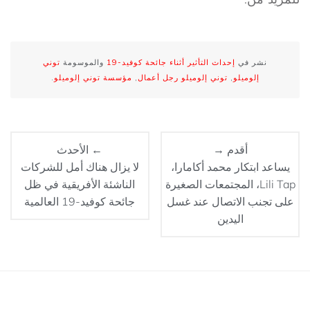
نشر في
إحداث التأثير أثناء جائحة كوفيد-19
والموسومة
توني
إلوميلو
,
توني إلوميلو رجل أعمال
,
مؤسسة توني إلوميلو
.
أقدم →
← الأحدث
يساعد ابتكار محمد أكامارا،
لا يزال هناك أمل للشركات
Lili Tap، المجتمعات الصغيرة
الناشئة الأفريقية في ظل
على تجنب الاتصال عند غسل
جائحة كوفيد-19 العالمية
اليدين