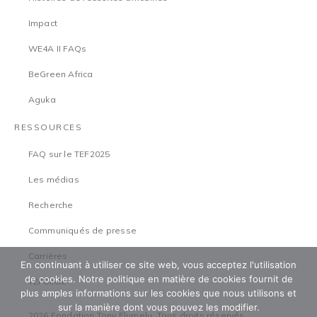
Impact
WE4A II FAQs
BeGreen Africa
Aguka
RESSOURCES
FAQ sur le TEF2025
Les médias
Recherche
Communiqués de presse
Carrières
En continuant à utiliser ce site web, vous acceptez l'utilisation
de cookies. Notre politique en matière de cookies fournit de
TEFCircle
plus amples informations sur les cookies que nous utilisons et
sur la manière dont vous pouvez les modifier.
2026 Fondation Tony Elumelu. Tous droits réservés