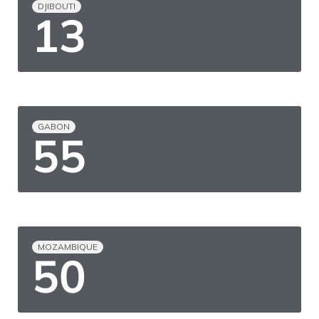
DJIBOUTI
19
GABON
75
MOZAMBIQUE
68