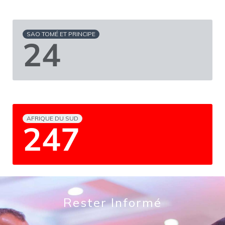
SAO TOMÉ ET PRINCIPE
33
AFRIQUE DU SUD
336
Rester Informé