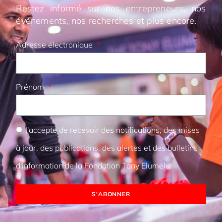
Restez informé sur nos entrepreneurs, nos
événements, nos recherches et plus encore.
Adresse électronique
Prénom
J'accepte de recevoir des notifications, des mises
à jour, des publications, des alertes et des bulletins
d'information de la Fondation Tony Elumelu.
S'ABONNER