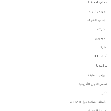
معلومات عنا
المهمة والرؤية
نبذة عن الشركة
الشركاء
الموجهون
شارك
أحداث TEF
برامجنا
البرامج السابقة
قصص النجاح الأفريقية
تأثير
الأسئلة الشائعة حول WE4A II
أفريقيا الخضراء