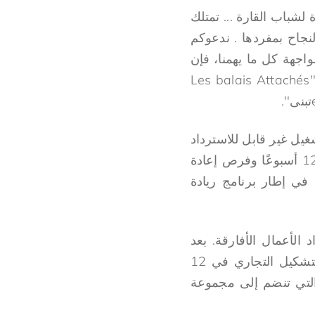
لشباب القارة ... تمتلك
لنجاح بمفردها . ندعوكم
اجهة كل ما يهمنا، فإن
الجهد الجماعي ضروري للبقاء على قيد الحياة والعودة. في أفريقيا، لدينا ديسسون: ''Les balais Attachés
ل للتشغيل غير قابل للاسترداد
بحد أقصى قدره 5000 دولار، وإمكانية الوصول إلى الموجهين، وتكوين تجاري لمدة 12 أسبوعًا وفرص إعادة
تم الإعلان عنها مسبقًا في إطار برنامج ريادة
 الأعمال الأفارقة. بعد
إغلاق نافذة الترشيحات، سيتم نشر قائمة أولية تضم 5500 مرشح، والتي ستتبع التشكيل التجاري في 12
لان عن القائمة النهائية التي تضم 2000 مرشح، والتي تنضم إلى مجموعة