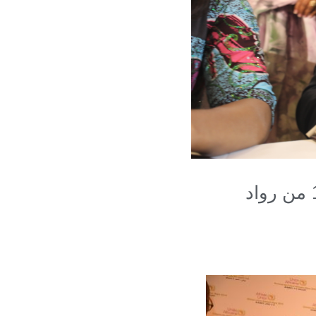
انضمت PNUD إلى مؤسسة توني إلوميلو لاستقلال 100000 من رواد