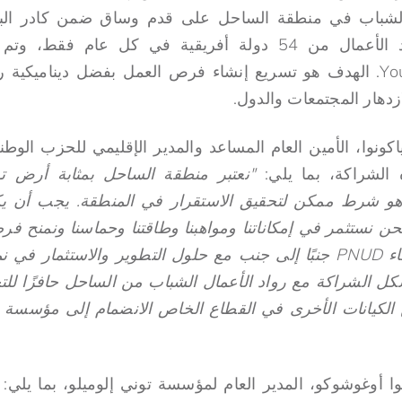
مال الشباب في منطقة الساحل على قدم وساق ضمن كادر البر
YouthConnekt du PNUD. الهدف هو تسريع إنشاء فرص العمل بفضل ديناميك
دهار المجتمعات والدول.
كونوا، الأمين العام المساعد والمدير الإقليمي للحزب الوط
الشراكة، بما يلي:
"نعتبر منطقة الساحل بمثابة أرض ت
 هو شرط ممكن لتحقيق الاستقرار في المنطقة. يجب أن 
نحن نستثمر في إمكاناتنا ومواهبنا وطاقتنا وحماسنا ونمنح فر
هذا هو السبب وراء إنشاء PNUD جنبًا إلى جنب مع حلول التطوير والاستث
شكل الشراكة مع رواد الأعمال الشباب من الساحل حافزًا للت
لكيانات الأخرى في القطاع الخاص الانضمام إلى مؤسسة تو
ا أوغوشوكو، المدير العام لمؤسسة توني إلوميلو، بما يلي: