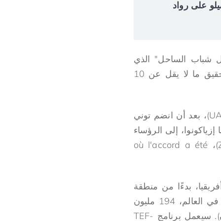
 إلوميلو على رواد
نامج ريادة الأعمال TEF-PNUD من أجل شباب الساحل" الذي
سيتطلب حشد الدعم للشركات، من خلال خلق الملايين من الوظائف الجديدة وتحقيق ما لا يقل عن 10
اجتمع بشكل استثنائي لجمعية الاتحاد الأفريقي (UA)، بعد أن انضم توني
هونا إزياكونوا، إلى الرؤساء
الأفارقة في منتدى شؤون أفريقيا منطقة التبادل الحر القارية والإفريقية (ZLECA)، où l'accord a été
يقيا، بدءًا من منطقة
الساحل، مع احتساب إمكانات المنطقة مع عدد سكانها الذي يزيد عن عدد الشباب في العالم، 194 مليون
شخص يبلغون من العمر أقل من 25 عامًا (64 عامًا) ,5% من إجمالي عدد السكان). سيعمل برنامج TEF-