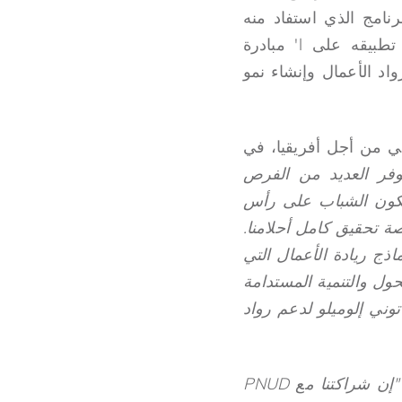
نامج الذي استفاد منه
بالفعل 7520 من رواد الأعمال من 54 دولة أفريقية في كل عام فقط، وتم تطبيقه على l' مبادرة
ية رواد الأعمال وإنشاء نمو
ني من أجل أفريقيا، في
وفر العديد من الفرص
يكون الشباب على رأس
صة تحقيق كامل أحلامنا.
مار في نماذج ريادة الأعمال التي
حول والتنمية المستدامة
ني إلوميلو لدعم رواد
"إن شراكتنا مع PNUD