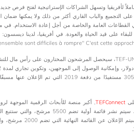
شاملاً لأفريقيا وتسهل الشراكات الإستراتيجية لفتح فرص جديدة 
على التجميع والباب القاري أكثر من ذلك ولا يمكنها ضمان ا
القطاعات العامة والخاصة من أجل إعادة الاستخدام. في مو
ensemble sont difficiles à rompre'' C'est cette apprتبنى''.
بفضل الشراكة بين TEF-UNDP، سيحصل المرشحون المختارون على رأس ما
التأهيل. تم الرد على 3051 مستفيدًا من دفعة 2019 التي 
على
TEFConnect
, أكبر منصة للأبحاث الرقمية الموجهة لرواد
أسبوعًا. بعد التشكيل، سيتم الإع