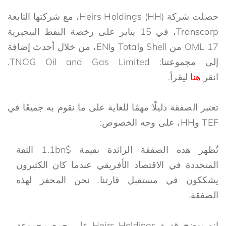
حصلت شركة Heirs Holdings (HH)، مع شركتها التابعة
Transcorp، في 15 يناير على رخصة النفط النيجيرية
OML 17 من Shell وTotal وENI، من خلال أحدث إضافة
إلى مجموعتنا: TNOG Oil and Gas Limited.
انقر
هنا
ليقرأ.
تعتبر الصفقة دليلًا مهمًا للغاية على ما نقوم به جميعًا في
TEF وHH، على وجه الخصوص:
تُظهر هذه الصفقة الرائدة بقيمة $1.1bn الثقة
المتجددة في الاقتصاد الأفريقي عندما كان الكثيرون
يشككون في مستقبل قارتنا. نحن المحفز لهذه
الصفقة.
إنه يوضح قدرة Heirs Holdings على جمع مجموعة