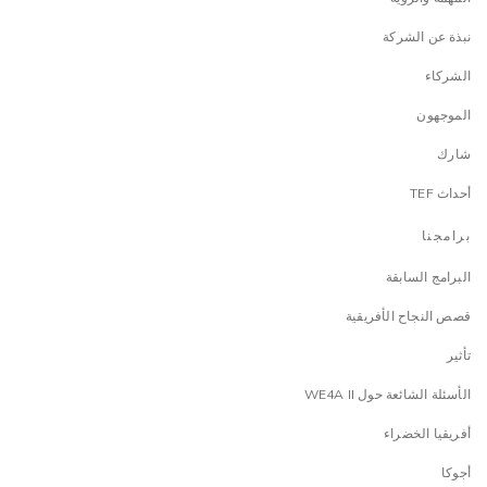
نبذة عن الشركة
الشركاء
الموجهون
شارك
أحداث TEF
برامجنا
البرامج السابقة
قصص النجاح الأفريقية
تأثير
الأسئلة الشائعة حول WE4A II
أفريقيا الخضراء
أجوكا