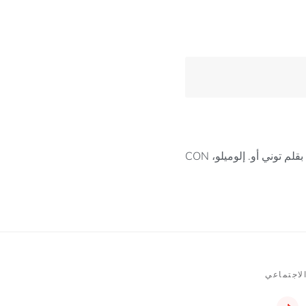
م توني أو. إلوميلو، CON
لاجتماعي