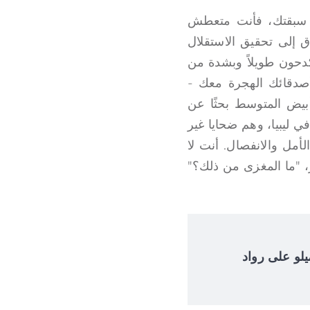
ي سبقتك، فأنت متعطش
 إلى تحقيق الاستقلال
يكدحون طويلاً وبشدة من
صدقائك الهجرة معك -
أبيض المتوسط بحثًا عن
ي ليبيا، وهم ضحايا غير
أمل والانفصال. أنت لا
ر، "ما المغزى من ذلك؟"
 إلوميلو على رواد