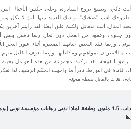
نت ذكي، وتتمتع بروح المبادرة، وعلى عكس الأجيال الت
طموحك اسم "صخبك"، ولديك العديد منها لأنك لا تكل وتتوق
 بعيد المنال. أنت متفائل ولكنك قلق أيضًا. لقد رأيتم آخرين 
دون جدوى، وعقود من العمل دون ثمار. ربما ناقش بعض أ
وني، وربما فقد البعض حياتهم الصغيرة أثناء عبور البحر ال
م الاعتراف بمواهبهم ومكافأتها. وربما تعرف القليل منهم ف
لرقيق القبيحة. لقد تركتك مجموعة من هذه العوامل بخيبة ال
 فائدة في التورط. نادراً ما واجهت الحكم الرشيد، لذا تفك
ة، هناك بالفعل نقطة معينة.
$4.2 مليار في الإيرادات. 1.5 مليون وظيفة. لماذا تؤتي رهانات مؤسسة توني
ها