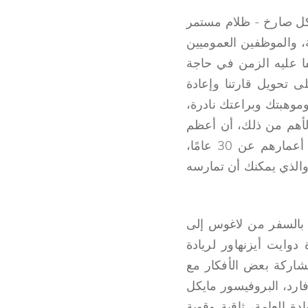
بشكل صارخ - ظلام مستمر
ة، والموظفين العموميين
فا عليه الزمن في حاجة
 تحويل قارتنا وإعادة
موهبتك وبراعتك نادرة،
لأهم من ذلك، أن أعظم
قوة تكمن في أعدادك. معًا، جميعكم، البالغ عددهم 600 مليون نسمة، والذين تقل أعمارهم عن 30 عامًا،
ف والذي يمكنك أن تمارسه
ا بالسفر من لاغوس إلى
ايت أيزنهاور لريادة
مساء لمشاركة بعض الأفكار مع
ارد، البروفيسور مايكل
ة العامة، ثاقبة وقوية