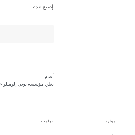
إصبع قدم
أقدم →
تعلن مؤسسة توني إلوميلو عن الدورة 
موارد
برامجنا