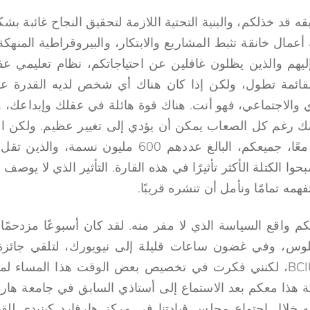
 قد خذلكم، والبنية التحتية اللازمة لتحقيق النجاح غائبة 
 أعمال خانقة تثبط المشاريع والابتكار، والبيروقراطية المنهك
ليهم والذين يظلون غافلين عن احتياجاتكم، نظام تعليمي ع
لقائمة تطول، ولكن إذا كان هناك أي شخص لديه القدرة على
 والاجتماعي، فهو أنت. هناك قوة هائلة في عقلك وإبداعك، و
 رغم كل الصعاب يمكن أن يؤدي إلى تغيير عظيم. ولكن ا
وا الكتلة الأكثر تأثيرًا في هذه القارة. التأثير الذي لا يوص
ه تمامًا ونأمل أن تنشره قريبًا.
كم واقع السياسة الذي لا مفر منه. لقد كان أسبوعًا مزدحمً
س، وفي غضون ساعات قليلة إلى نيويورك، لتلقي جائزة دو
الأعمال الافتتاحية من BCIU، لكنني فكرت في تخصيص بعض الوقت هذا ال
ة هذا معكم بعد الاستماع إلى أستاذي السابق في جامعة هارف
 خلال اجتماع مجلس قيادتنا في مركز هارفارد كينيدي للقياد