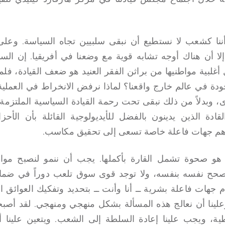
نا كشعب لا نستطيع أن نبقى سلبيين تجاه السياسة. وعل
إلا أن هناك أوجه تشابه قوية مع وضعنا في أفريقيا. إن ا
 أغلبية مواطنيها من براثن الفقر العنيد هو ضعف القيادة، فلم
ودة في عالم خارج واقعنا؟ لماذا نرفض الانخراط في العملية
 وبدلاً من ذلك نبقى تحت رحمة القيادة السياسية الملتزمة
قادة الذين يدينون بالفضل للأيديولوجية القائلة بأن الأح
ن هم جهات فاعلة خاصة تسعى إلى تحقيق مكاسب.
 هو صحوة تشمل القارة بأكملها. يجب أن ننمو لنصبح موا
 يصحح نفسه بنفسه، ولا توجد قوى سوق تلعب دوراً في ضما
هات فاعلة بشرية ــ أنا وأنت ــ بتحديد وتفكيك العوائق ال
 وعلينا أن نعالج هذه المسألة بشكل منهجي ومنهجي. لقد أصب
طية، ويجب علينا إعادة السلطة إلى الشعب. ويتعين علينا أ