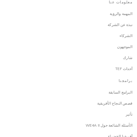
معلومات عنا
المهمة والرؤية
نبذة عن الشركة
الشركاء
الموجهون
شارك
أحداث TEF
برامجنا
البرامج السابقة
قصص النجاح الأفريقية
تأثير
الأسئلة الشائعة حول WE4A II
أفريقيا الخضراء