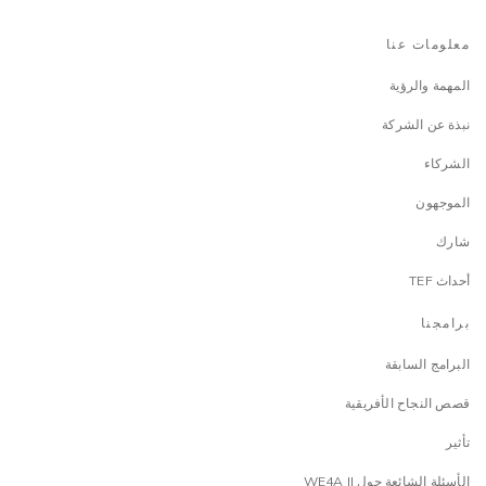
معلومات عنا
المهمة والرؤية
نبذة عن الشركة
الشركاء
الموجهون
شارك
أحداث TEF
برامجنا
البرامج السابقة
قصص النجاح الأفريقية
تأثير
الأسئلة الشائعة حول WE4A II