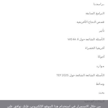
برامجنا
البرامج السابقة
قصص النجاح الأفريقية
تأثير
الأسئلة الشائعة حول WE4A II
أفريقيا الخضراء
أجوكا
موارد
الأسئلة الشائعة الشائعة حول TEF2025
وسائط
بحث
البيانات الصحفية
من خلال الاستمرار في استخدام هذا الموقع الإلكتروني، فإنك توافق على