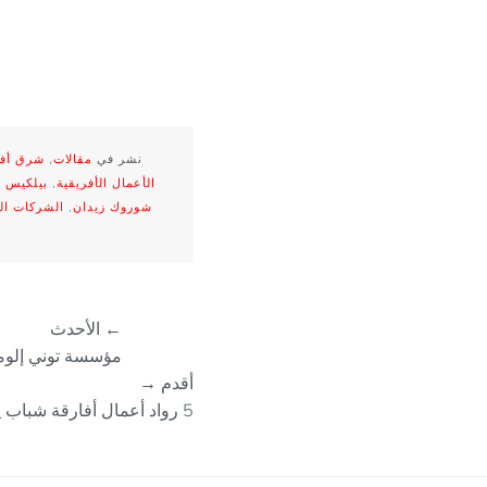
نشر في
مقالات
,
شرق أفر
الأعمال الأفريقية
,
بيلكيس أ
شوروك زيدان
,
الشركات ال
← الأحدث
مؤسسة توني إلومي
أقدم →
5 رواد أعمال أفارقة شباب يعملون على تنمية أعمال صديقة للبيئة في القارة