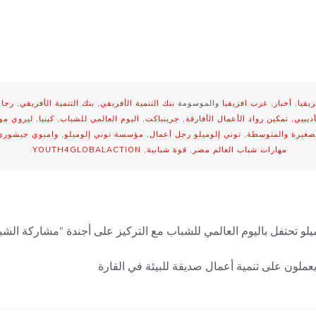
يقيا
,
أخبار
,
غرب افريقيا
والموسومة
بنك التنمية الأفريقي
,
بنك التنمية الأفريقي
,
رجال
ديبيي
,
تمكين رواد الأعمال الأفارقة
,
جرينباكت
,
اليوم العالمي للشباب
,
كينيا
,
ليروي مو
صغيرة والمتوسطة
,
توني إلوميلو رجل أعمال
,
مؤسسة توني إلوميلو
,
وامبوي جيشوري
مهارات شباب العالم مصر
,
قوة شبابية
,
YOUTH4GLOBALACTION
.
لو تحتفل باليوم العالمي للشباب مع التركيز على أجندة "مشاركة الش