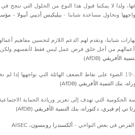
، ولذا لا يمكننا قبول هذا النوع من الحلول التي تنجح في أو
نواجهها ونحاول مساعدة شبابنا -
ارات شبابنا، ونقدم لهم الدعم اللازم لتحسين مفاهيم أعماله
 أعمالهم من أجل خلق فرص عمل ليس فقط لأنفسهم ولكن ل
ية الأفريقي (AfDB)
لقد سلط فيروس كوفيد-19 الضوء على نقاط الضعف الهائلة التي نواجهها
، بنك التنمية الأفريقي (AfDB)
اسة الحكومية التي تهدف إلى تعزيز وزيادة الحماية الاجتما
ثا تي إم فيري، دكتوراه، بنك التنمية الأفريقي (AfDB)
فؤ الفرص في بعض النواحي –
ألكسندرا روبنسون، AISEC