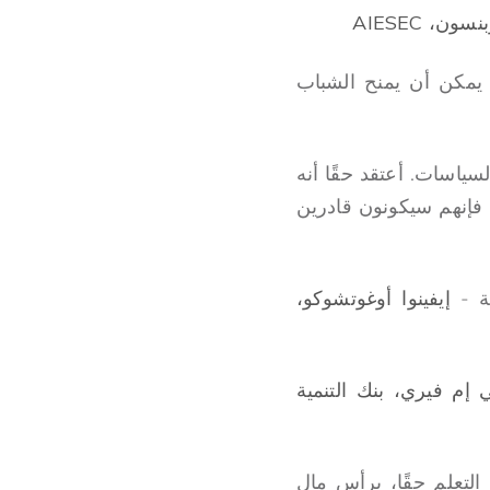
ن، AIESEC
 يمكن أن يمنح الشباب
ياسات. أعتقد حقًا أنه
فإنهم سيكونون قادرين
ية -
إيفينوا أوغوتشوكو،
ي إم فيري، بنك التنمية
 التعلم حقًا، برأس مال