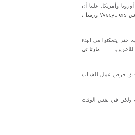
روبا وأمريكا. علينا أن
بيليكيس أديبي أبيولا - مؤسس Wecyclers وزميل،
م حتى يتمكنوا من البدء
لآخرين.
مارثا تي
 إذا لم نخلق فرص عمل للشباب
عية ولكن في نفس الوقت