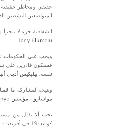
حقيقي ومخاطر حقيقية و
المتواضعين النشطين الذ
الشفافية جزء لا يتجزأ 
Tony Elumelu
ويجب على الحكومات توفي
فسنكون قادرين على تنمي
نفسه.
بيليكيس أديبي أبيولا - مؤسس Wecyclers
ونتيجة لمشاركة ما قمنا
مواسارو - مؤسس Greenpact Kenya وخريج مؤسسة Tony Elumelu
يجب ألا نقلل من مستوى
كوفيد-19 في أفريقيا -
إ