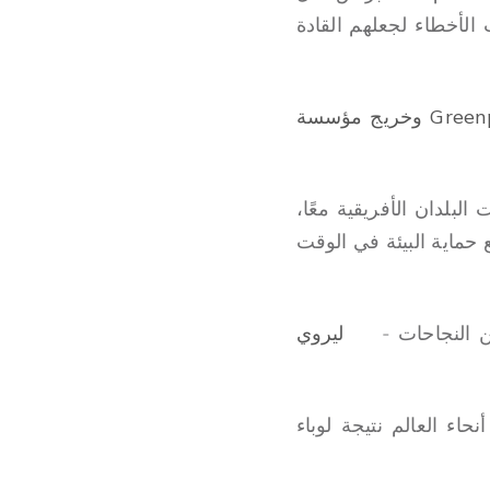
لأخطاء لجعلهم القادة
ليروي مواسارو - مؤسس Greenpact Kenya وخريج مؤسسة
بلدان الأفريقية معًا،
حماية البيئة في الوقت
 النجاحات -
ليروي
ء العالم نتيجة لوباء