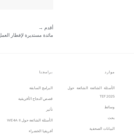
أقدم →
مائدة مستديرة لإفطار العمل
موارد
برامجنا
الأسئلة الشائعة الشائعة حول
البرامج السابقة
TEF2025
قصص النجاح الأفريقية
وسائط
تأثير
بحث
الأسئلة الشائعة حول WE4A II
البيانات الصحفية
أفريقيا الخضراء