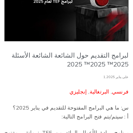
لبرامج التقديم حول الشائعة الشائعة الأسئلة
2025™ 2025™ 2025
على يناير 1,2025
فرنسي
,
البرتغالية
,
إنجليزي
س: ما
هي
البرامج
المفتوحة
للتقديم
في
يناير
2025؟
أ
:
سيتم
/
يتم
فتح
البرامج
التالية
:
برنامج
ريادة
الأعمال
الرائد
من
TEF :
ملتقى مفتوح