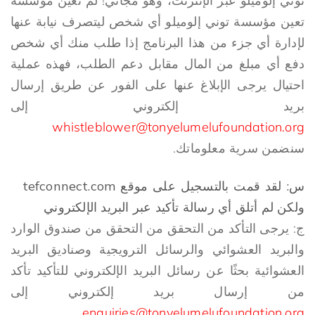
توني إلوميلو عبر الإنترنت، وهو مجاني! لم تعين مؤسسة
تعين مؤسسة توني إلوميلو أي شخص ليتصرف نيابة عنها
لإدارة أي جزء من هذا البرنامج إذا طلب منك أي شخص
دفع أي مبلغ من المال مقابل دعم الطلب، فهذه عملية
احتيال يرجى الإبلاغ عنها على الفور عن طريق إرسال
بريد إلكتروني إلى
whistleblower@tonyelumelufoundation.org
سنضمن سرية معلوماتك.
س: لقد قمت بالتسجيل على موقع tefconnect.com
ولكن لم أتلق أي رسالة تأكيد عبر البريد الإلكتروني
ج: يرجى التأكد من التحقق من التحقق من صندوق الوارد
والبريد العشوائي والرسائل الترويجية وصناديق البريد
العشوائية بحثًا عن رسائل البريد الإلكتروني للتأكيد تأكد
من إرسال بريد إلكتروني إلى
enquiries@tonyelumelufoundation.org