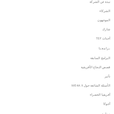
نبذة عن الشركة
الشركاء
الموجهون
شارك
أحداث TEF
برامجنا
البرامج السابقة
قصص النجاح الأفريقية
تأثير
الأسئلة الشائعة حول WE4A II
أفريقيا الخضراء
أجوكا
موارد