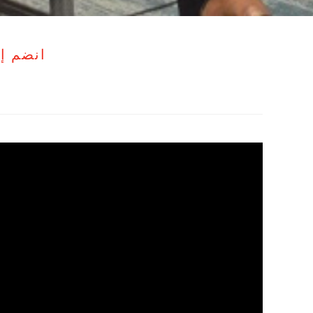
انضم إل