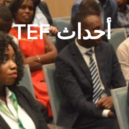
أحداث TEF