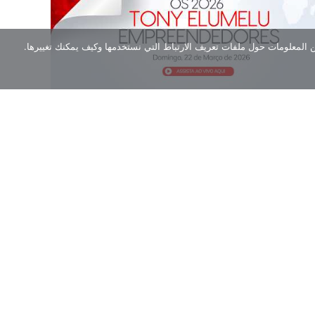
ن المعلومات حول ملفات تعريف الارتباط التي نستخدمها وكيف يمكنك تغييرها.
حفل الإعلان عن قائمة المرشحين لمؤسسة توني إيلوميلو لعام
2026