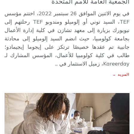
الجمعية العامة للأمم المتحدة
في يوم الاثنين الموافق 26 سبتمبر 2022، اختتم مؤسس
TEF، السيد توني أو. إلوميلو ومندوبو TEF رحلتهم إلى
نيويورك بزيارة إلى معهد تشازن في كلية إدارة الأعمال
بجامعة كولومبيا، حيث انضم السيد إلوميلو إلى محادثة
جانبية تم عقدها خصيصًا ترتكز على إيجوما إيجيمادو؛
طالب في كلية كولومبيا للأعمال، المؤسس المشارك لـ
Kareerday، زميل الاستثمار في ...
المزيد →