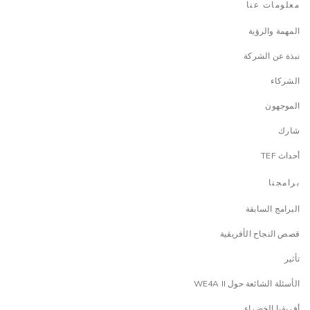
معلومات عنا
المهمة والرؤية
نبذة عن الشركة
الشركاء
الموجهون
شارك
أحداث TEF
برامجنا
البرامج السابقة
قصص النجاح الأفريقية
تأثير
الأسئلة الشائعة حول WE4A II
أفريقيا الخضراء