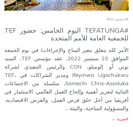
26 سبتمبر 2022
#TEFATUNGA اليوم الخامس: حضور TEF
للجمعية العامة للأمم المتحدة
الأمر كله يتعلق بتغير المناخ والإجراءات! في يوم الجمعة
الموافق 23 سبتمبر 2022، عقد مؤسس TEF، السيد
توني أو. إلوميلو، CON والرئيس التنفيذي لشركة
Ifeyinwa Ugochukwu ومدير الشراكات في TEF،
Somachi Chris-Assoluka، سلسلة من الاجتماعات
الثنائية لتعزيز أهمية وإلحاح العمل العالمي. الاستثمار في
أفريقيا من أجل خلق فرص العمل، والفرص الاقتصادية،
والمسؤولية المناخية، والبيئة ...
المزيد →