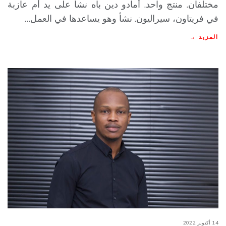
مختلفان. منتج واحد. أمادو دين باه نشأ على يد أم عازبة
في فريتاون، سيراليون. نشأ وهو يساعدها في العمل…
المزيد →
14 أكتوبر 2022