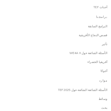
أحداث TEF
برامجنا
البرامج السابقة
قصص النجاح الأفريقية
تأثير
الأسئلة الشائعة حول WE4A II
أفريقيا الخضراء
أجوكا
موارد
الأسئلة الشائعة الشائعة حول TEF2025
وسائط
بحث