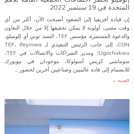
المتحدة في 19 سبتمبر 2022
إن قيادة أفريقيا إلى الصعود أصبحت الآن، أكثر من أي
وقت مضى، أولوية لا يمكن تحقيقها إلا من خلال التعاون
والدعوة المستمرة. مؤسس TEF، السيد توني أو. إلوميلو،
CON، إلى جانب الرئيس التنفيذي لـ TEF، Ifeyinwa
Ugochukwu؛ ومدير الشراكات والاتصالات في TEF،
سوماشي كريس أسولوكا، موجودان في نيويورك
للانضمام إلى قادة عالميين وصناعيين آخرين لحضور ...
المزيد →