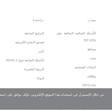
موارد
برامجنا
الأسئلة الشائعة الشائعة حول
البرامج السابقة
TEF2025
قصص النجاح الأفريقية
وسائط
تأثير
بحث
الأسئلة الشائعة حول WE4A II
البيانات الصحفية
أفريقيا الخضراء
وظائف
أجوكا
TEFCircle
من خلال الاستمرار في استخدام هذا الموقع الإلكتروني، فإنك توافق على استخ
البنود و الظروف
سياسة الحماية
سياسة الخصوصية