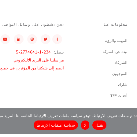
معلومات عنا
نحن نشطون على وسائل التواصل ا
المهمة والرؤية
نبذة عن الشركة
يتصل:
+234-1-2774641-5
مراسلتنا على البريد الاليكتروني
الشركاء
انضم إلى شبكتنا من المؤثرين في جميع أن
الموجهون
شارك
أحداث TEF
دام ملفات تعريف الارتباط. توفر سياسة ملفات تعريف الارتباط الخاصة بنا المزيد م
يقبل
لا
سياسة ملفات الارتباط