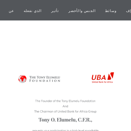
إف
وسائط
الجنس والأخضر
تأثير
الذي نفعله
عن