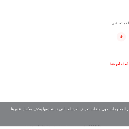
لاجتماعي
حاء أفريقيا
ن المعلومات حول ملفات تعريف الارتباط التي نستخدمها وكيف يمكنك تغييرها.
© 2026 مؤسسة توني إلوميلو. جميع الحقوق محفوظة