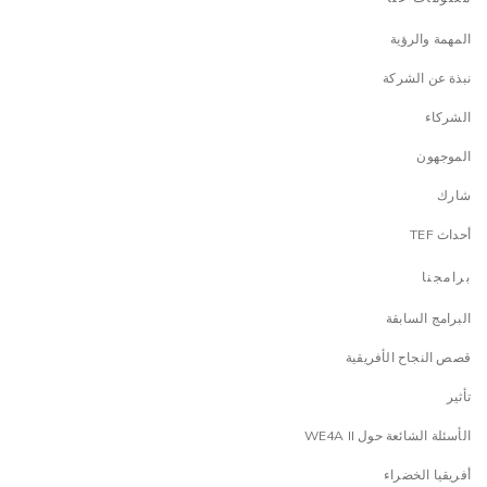
المهمة والرؤية
نبذة عن الشركة
الشركاء
الموجهون
شارك
أحداث TEF
برامجنا
البرامج السابقة
قصص النجاح الأفريقية
تأثير
الأسئلة الشائعة حول WE4A II
أفريقيا الخضراء