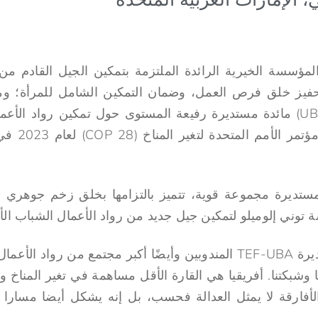
مؤسسة الخيرية الرائدة الملتزمة بتمكين الجيل القادم من ر
حفيز خلق فرص العمل، وضمان التمكين الشامل للمرأة؛ و
البنك المتحد لأفريقيا (UBA) مائدة مستديرة رفيعة المستوى حول تمكين روا
الاقتصاد الأ
ستديرة مجموعة قوية، تتميز بالتزامها بخلق زخم جوهري في
وني إلوميلو لتمكين جيل جديد من رواد الأعمال الشباب الأف
ستخاطب المائدة المستديرة TEF-UBA المندوبين وأيضًا أكبر مجتمع من 
وشبكتنا. أفريقيا هي القارة الأقل مساهمة في تغير المناخ والأك
أفارقة لا يمثل العدالة فحسب، بل إنه يشكل أيضا مسارا 