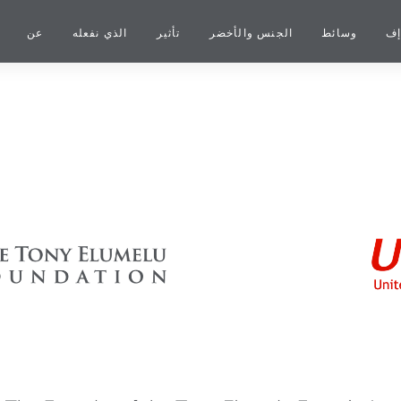
إف
وسائط
الجنس والأخضر
تأثير
الذي نفعله
عن