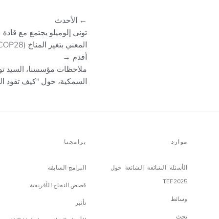
← الأحدث
توني إلوميلو يجتمع مع قادة 
المعني بتغير المناخ (COP28) في دبي
أقدم →
ملاحظات مؤسسنا، السيد توني
السمكية، حول "كيف تقود الر
موارد
برامجنا
الأسئلة الشائعة الشائعة حول
البرامج السابقة
TEF2025
قصص النجاح الأفريقية
وسائط
تأثير
بحث