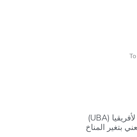
من المقرر أن تستضيف مؤسسة توني إلوميلو والبنك المتحد لأفريقيا (UBA)
ي بتغير المناخ