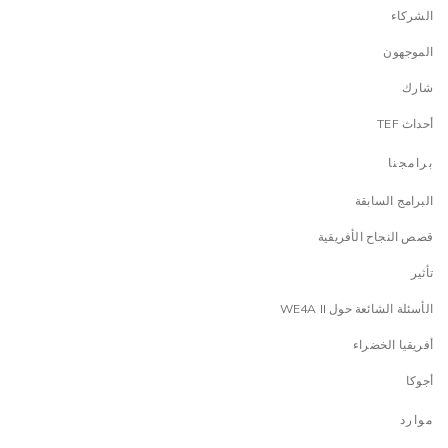
الشركاء
الموجهون
شارك
أحداث TEF
برامجنا
البرامج السابقة
قصص النجاح الأفريقية
تأثير
الأسئلة الشائعة حول WE4A II
أفريقيا الخضراء
أجوكا
موارد