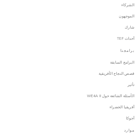
الشركاء
الموجهون
شارك
أحداث TEF
برامجنا
البرامج السابقة
قصص النجاح الأفريقية
تأثير
الأسئلة الشائعة حول WE4A II
أفريقيا الخضراء
أجوكا
موارد