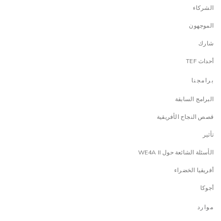
الشركاء
الموجهون
شارك
أحداث TEF
برامجنا
البرامج السابقة
قصص النجاح الأفريقية
تأثير
الأسئلة الشائعة حول WE4A II
أفريقيا الخضراء
أجوكا
موارد