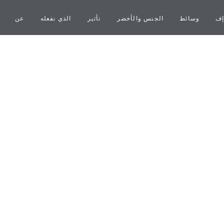
إف
وسائط
الجنس والأخضر
تأثير
الذي نفعله
عن