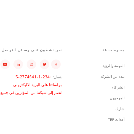
معلومات عنا
نحن نشطون على وسائل التواصل ا
المهمة والرؤية
نبذة عن الشركة
يتصل:
+234-1-2774641-5
مراسلتنا على البريد الاليكتروني
الشركاء
انضم إلى شبكتنا من المؤثرين في جميع أن
الموجهون
شارك
أحداث TEF