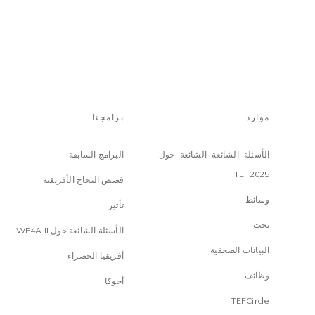
موارد
برامجنا
الأسئلة الشائعة الشائعة حول
البرامج السابقة
TEF2025
قصص النجاح الأفريقية
وسائط
تأثير
بحث
الأسئلة الشائعة حول WE4A II
البيانات الصحفية
أفريقيا الخضراء
وظائف
أجوكا
TEFCircle