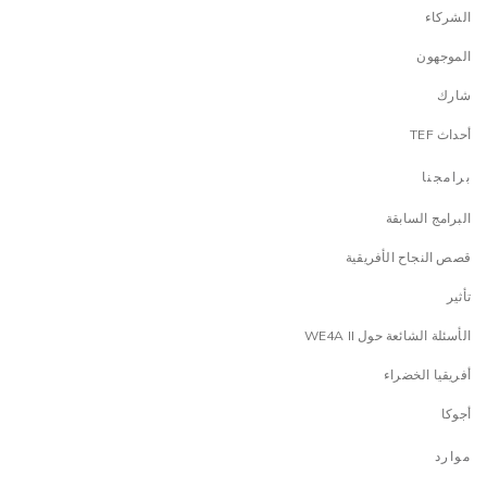
الشركاء
الموجهون
شارك
أحداث TEF
برامجنا
البرامج السابقة
قصص النجاح الأفريقية
تأثير
الأسئلة الشائعة حول WE4A II
أفريقيا الخضراء
أجوكا
موارد