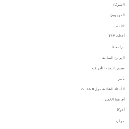
الشركاء
الموجهون
شارك
أحداث TEF
برامجنا
البرامج السابقة
قصص النجاح الأفريقية
تأثير
الأسئلة الشائعة حول WE4A II
أفريقيا الخضراء
أجوكا
موارد