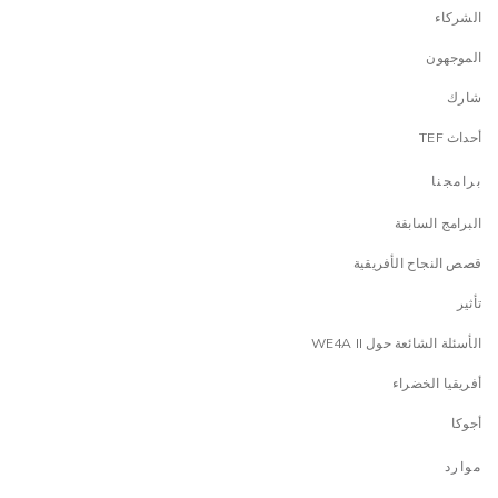
الشركاء
الموجهون
شارك
أحداث TEF
برامجنا
البرامج السابقة
قصص النجاح الأفريقية
تأثير
الأسئلة الشائعة حول WE4A II
أفريقيا الخضراء
أجوكا
موارد