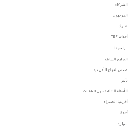
الشركاء
الموجهون
شارك
أحداث TEF
برامجنا
البرامج السابقة
قصص النجاح الأفريقية
تأثير
الأسئلة الشائعة حول WE4A II
أفريقيا الخضراء
أجوكا
موارد