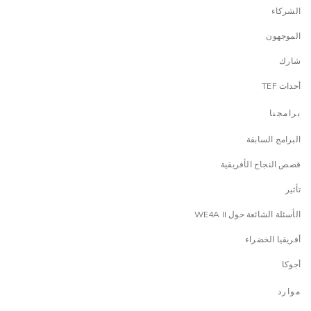
الشركاء
الموجهون
شارك
أحداث TEF
برامجنا
البرامج السابقة
قصص النجاح الأفريقية
تأثير
الأسئلة الشائعة حول WE4A II
أفريقيا الخضراء
أجوكا
موارد