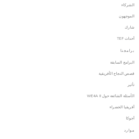
الشركاء
الموجهون
شارك
أحداث TEF
برامجنا
البرامج السابقة
قصص النجاح الأفريقية
تأثير
الأسئلة الشائعة حول WE4A II
أفريقيا الخضراء
أجوكا
موارد