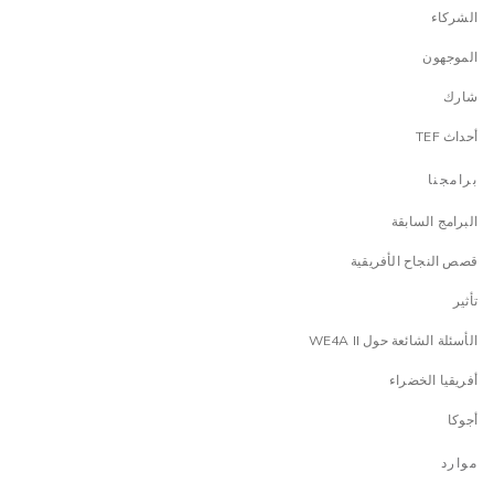
الشركاء
الموجهون
شارك
أحداث TEF
برامجنا
البرامج السابقة
قصص النجاح الأفريقية
تأثير
الأسئلة الشائعة حول WE4A II
أفريقيا الخضراء
أجوكا
موارد