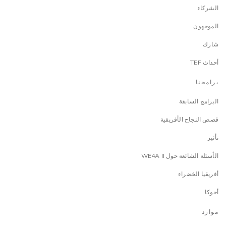
الشركاء
الموجهون
شارك
أحداث TEF
برامجنا
البرامج السابقة
قصص النجاح الأفريقية
تأثير
الأسئلة الشائعة حول WE4A II
أفريقيا الخضراء
أجوكا
موارد