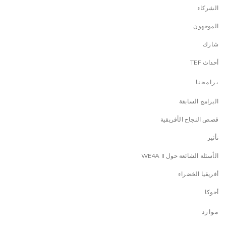
الشركاء
الموجهون
شارك
أحداث TEF
برامجنا
البرامج السابقة
قصص النجاح الأفريقية
تأثير
الأسئلة الشائعة حول WE4A II
أفريقيا الخضراء
أجوكا
موارد