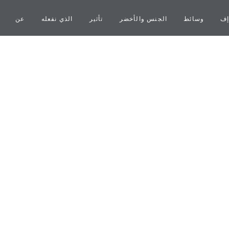
إف
وسائط
الجنس والأخضر
تأثير
الذي نفعله
عن