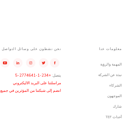
معلومات عنا
نحن نشطون على وسائل التواصل ا
المهمة والرؤية
نبذة عن الشركة
يتصل:
+234-1-2774641-5
مراسلتنا على البريد الاليكتروني
الشركاء
انضم إلى شبكتنا من المؤثرين في جميع أن
الموجهون
شارك
أحداث TEF