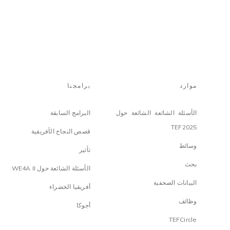
موارد
برامجنا
الأسئلة الشائعة الشائعة حول
البرامج السابقة
TEF2025
قصص النجاح الأفريقية
وسائط
تأثير
بحث
الأسئلة الشائعة حول WE4A II
البيانات الصحفية
أفريقيا الخضراء
وظائف
أجوكا
TEFCircle