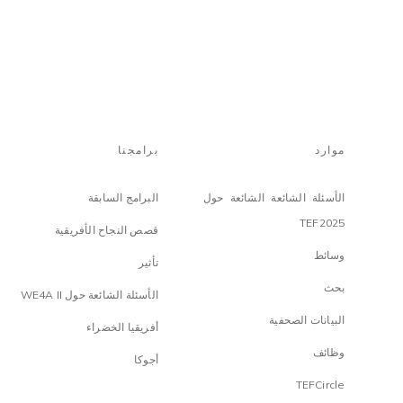
موارد
برامجنا
الأسئلة الشائعة الشائعة حول
البرامج السابقة
TEF2025
قصص النجاح الأفريقية
وسائط
تأثير
بحث
الأسئلة الشائعة حول WE4A II
البيانات الصحفية
أفريقيا الخضراء
وظائف
أجوكا
TEFCircle