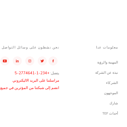
معلومات عنا
نحن نشطون على وسائل التواصل ا
المهمة والرؤية
نبذة عن الشركة
يتصل:
+234-1-2774641-5
مراسلتنا على البريد الاليكتروني
الشركاء
انضم إلى شبكتنا من المؤثرين في جميع أن
الموجهون
شارك
أحداث TEF