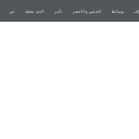
إف
وسائط
الجنس والأخضر
تأثير
الذي نفعله
عن