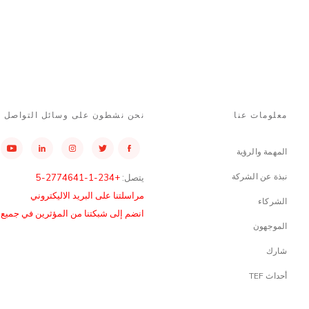
معلومات عنا
نحن نشطون على وسائل التواصل ا
المهمة والرؤية
نبذة عن الشركة
يتصل:
+234-1-2774641-5
مراسلتنا على البريد الاليكتروني
الشركاء
انضم إلى شبكتنا من المؤثرين في جميع أن
الموجهون
شارك
أحداث TEF