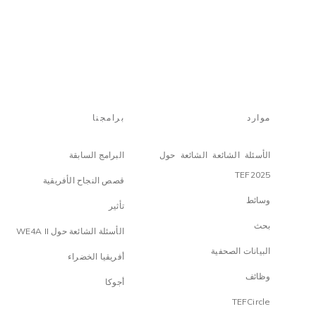
موارد
برامجنا
الأسئلة الشائعة الشائعة حول
البرامج السابقة
TEF2025
قصص النجاح الأفريقية
وسائط
تأثير
بحث
الأسئلة الشائعة حول WE4A II
البيانات الصحفية
أفريقيا الخضراء
وظائف
أجوكا
TEFCircle