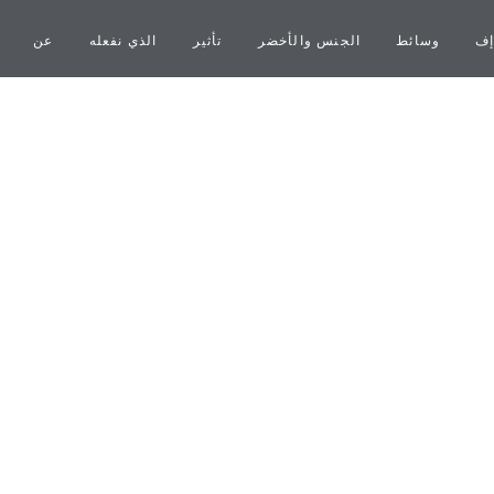
إف
وسائط
الجنس والأخضر
تأثير
الذي نفعله
عن