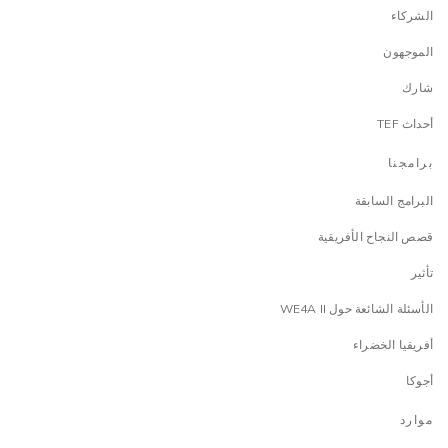
الشركاء
الموجهون
شارك
أحداث TEF
برامجنا
البرامج السابقة
قصص النجاح الأفريقية
تأثير
الأسئلة الشائعة حول WE4A II
أفريقيا الخضراء
أجوكا
موارد