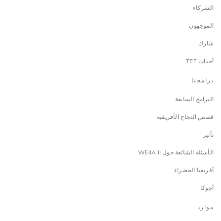
الشركاء
الموجهون
شارك
أحداث TEF
برامجنا
البرامج السابقة
قصص النجاح الأفريقية
تأثير
الأسئلة الشائعة حول WE4A II
أفريقيا الخضراء
أجوكا
موارد