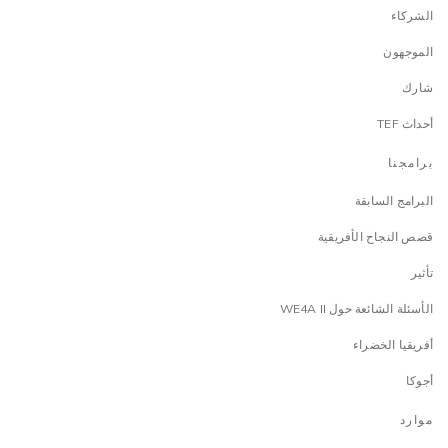
الشركاء
الموجهون
شارك
أحداث TEF
برامجنا
البرامج السابقة
قصص النجاح الأفريقية
تأثير
الأسئلة الشائعة حول WE4A II
أفريقيا الخضراء
أجوكا
موارد