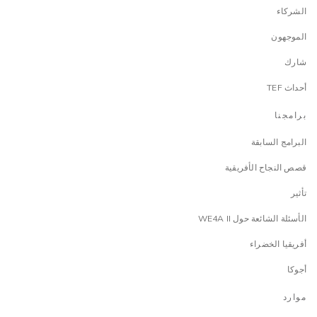
الشركاء
الموجهون
شارك
أحداث TEF
برامجنا
البرامج السابقة
قصص النجاح الأفريقية
تأثير
الأسئلة الشائعة حول WE4A II
أفريقيا الخضراء
أجوكا
موارد