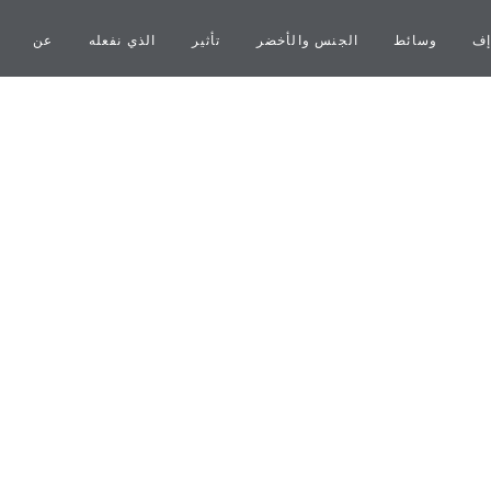
إف
وسائط
الجنس والأخضر
تأثير
الذي نفعله
عن