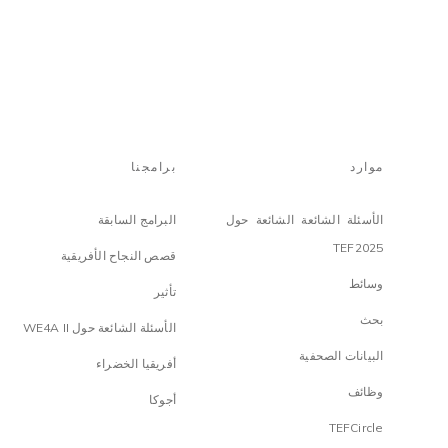
موارد
برامجنا
الأسئلة الشائعة الشائعة حول
البرامج السابقة
TEF2025
قصص النجاح الأفريقية
وسائط
تأثير
بحث
الأسئلة الشائعة حول WE4A II
البيانات الصحفية
أفريقيا الخضراء
وظائف
أجوكا
TEFCircle