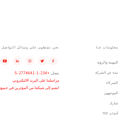
معلومات عنا
نحن نشطون على وسائل التواصل ا
المهمة والرؤية
نبذة عن الشركة
يتصل:
+234-1-2774641-5
مراسلتنا على البريد الاليكتروني
الشركاء
انضم إلى شبكتنا من المؤثرين في جميع أن
الموجهون
شارك
أحداث TEF