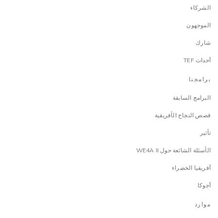
الشركاء
الموجهون
شارك
أحداث TEF
برامجنا
البرامج السابقة
قصص النجاح الأفريقية
تأثير
الأسئلة الشائعة حول WE4A II
أفريقيا الخضراء
أجوكا
موارد