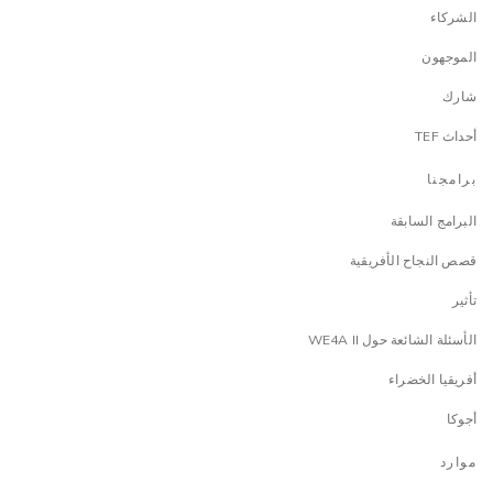
الشركاء
الموجهون
شارك
أحداث TEF
برامجنا
البرامج السابقة
قصص النجاح الأفريقية
تأثير
الأسئلة الشائعة حول WE4A II
أفريقيا الخضراء
أجوكا
موارد