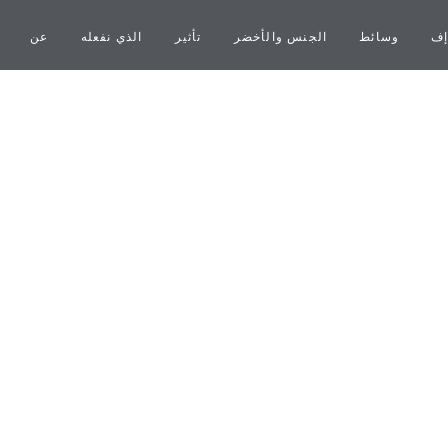
إف
وسائط
الجنس والأخضر
تأثير
الذي نفعله
عن