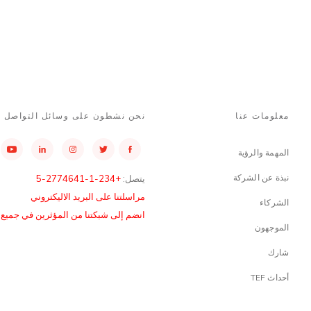
معلومات عنا
نحن نشطون على وسائل التواصل ا
المهمة والرؤية
نبذة عن الشركة
يتصل:
+234-1-2774641-5
مراسلتنا على البريد الاليكتروني
الشركاء
انضم إلى شبكتنا من المؤثرين في جميع أن
الموجهون
شارك
أحداث TEF