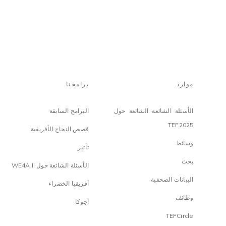
موارد
برامجنا
الأسئلة الشائعة الشائعة حول
البرامج السابقة
TEF2025
قصص النجاح الأفريقية
وسائط
تأثير
بحث
الأسئلة الشائعة حول WE4A II
البيانات الصحفية
أفريقيا الخضراء
وظائف
أجوكا
TEFCircle