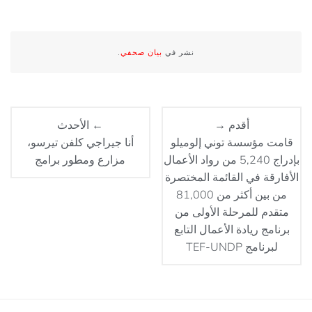
نشر في
بيان صحفي
.
أقدم →
← الأحدث
قامت مؤسسة توني إلوميلو
أنا جيراجي كلفن تيرسو،
بإدراج 5,240 من رواد الأعمال
مزارع ومطور برامج
الأفارقة في القائمة المختصرة
من بين أكثر من 81,000
متقدم للمرحلة الأولى من
برنامج ريادة الأعمال التابع
لبرنامج TEF-UNDP