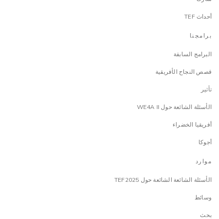
أحداث TEF
برامجنا
البرامج السابقة
قصص النجاح الأفريقية
تأثير
الأسئلة الشائعة حول WE4A II
أفريقيا الخضراء
أجوكا
موارد
الأسئلة الشائعة الشائعة حول TEF2025
وسائط
بحث