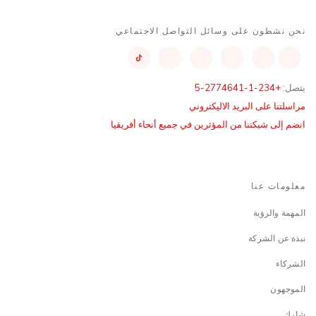
نحن نشطون على وسائل التواصل الاجتماعي
يتصل:
+234-1-2774641-5
مراسلتنا على البريد الاليكتروني
انضم إلى شبكتنا من المؤثرين في جميع أنحاء أفريقيا
معلومات عنا
المهمة والرؤية
نبذة عن الشركة
الشركاء
الموجهون
شارك