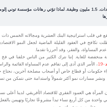
$4.2 مليار في الإيرادات. 1.5 مليون وظيفة. لماذا تؤتي رهانات مؤسسة توني
ها
ع في قلب استراتيجية البنك العشرية ومجالاته الخمس ذات ال
لت تكافح في العقود القليلة الماضية لجعل النمو الاقتصاد
م المساواة، والفقر، وقد أحرزنا تقدما.
ة منخفضة للغاية. إننا نترك الكثير من الناس خلفنا في فخ ال
19
، الأمر الذي أدى إلى تفاقم عدم المساواة القائمة والرا
اء حكومات أو قطاع خاص أو أصحاب مصلحة آخرين، نحتاج حقً
ا، ونشر مسارات نمو أكثر شمولاً واستدامة حتى نتمكن من تس
 المرأة هي العمود الفقري للاقتصاد الأفريقي. لدينا أعلى نس
 واحدة من كل أربع نساء تبدأ مشروعًا تجاريًا وتهيمن بالف
مي. وهذا رصيد ضخم لتسخيره.