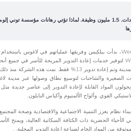
$4.2 مليار في الإيرادات. 1.5 مليون وظيفة. لماذا تؤتي رهانات مؤسسة توني
ها
عندما تم إطلاق Wecyclers، بدأت بيلكيس وفريقها عملياتهم في لاغوس 
التكلفة تسمى Wecyclers لتوفير خدمات إعادة التدوير المريحة للأسر في جمي
40% فقط من نفايات المدينة وتم إعادة تدوير 13% فقط. نمت ه
نات الصغيرة والشاحنات لتوسيع نطاق وصولها عبر مدينة لاغ
حولون المواد القابلة لإعادة التدوير إلى عناصر جديدة مثل
استيكي القوي. وألواح الألمنيوم وأكياس النايلون.
ناء نظام يعزز التنمية الاجتماعية والاقتصادية وصحة المجت
في الأحياء الحضرية ذات الكثافة السكانية العالية، ويمنح الأ
وثوقة من المواد الخام لصناعة إعادة التدوير المحلية. .