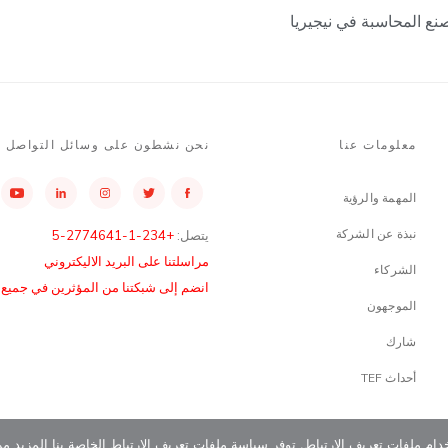
صنع المحاسبة في نيجيريا
معلومات عنا
نحن نشطون على وسائل التواصل ا
المهمة والرؤية
نبذة عن الشركة
يتصل:
+234-1-2774641-5
مراسلتنا على البريد الاليكتروني
الشركاء
انضم إلى شبكتنا من المؤثرين في جميع أن
الموجهون
شارك
أحداث TEF
دام ملفات تعريف الارتباط. توفر سياسة ملفات تعريف الارتباط الخاصة بنا المزيد م