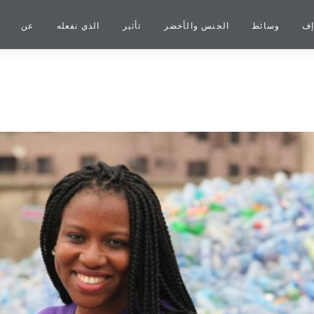
إف
وسائط
الجنس والأخضر
تأثير
الذي نفعله
عن