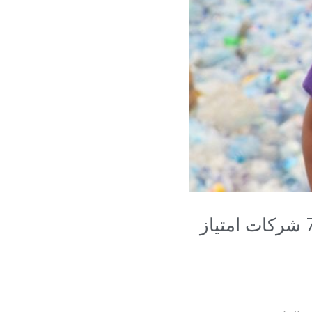
تعمل شركة WECYCLERS على تعزيز الاستدامة من خلال 7 شركات امتياز