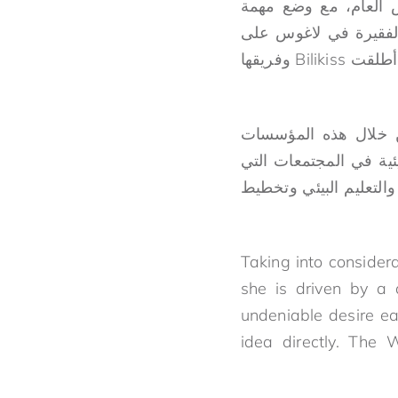
أسيس Wecyclers في نفس العام، مع وضع مهمة
الفقيرة في لاغوس على
استعادة أحيائها من ويلات التلوث والنفايات. لتحقيق مزيد من التقدم في هذه المهمة، أطلقت Bilikiss وفريقها
ن خلال هذه المؤسسات
ئية في المجتمعات التي
والتعليم البيئي وتخطيط
Taking into considera
she is driven by a 
undeniable desire ea
idea directly. The