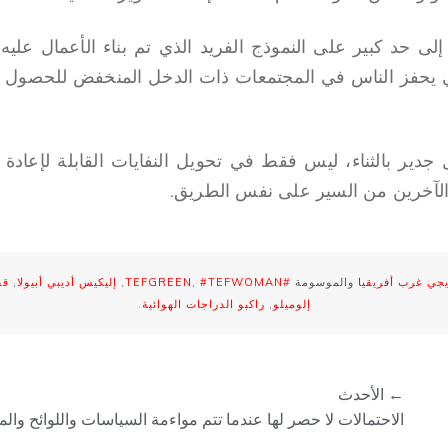
عتمد نجاح Wecyclers إلى حد كبير على النموذج الفريد الذي تم بناء الأعما
ذي يحفز الناس في المجتمعات ذات الدخل المنخفض للحصول ع
مت Bilikiss بعمل جدير بالثناء، ليس فقط في تحويل النفايات القابلة لإع
الآخرين من السير على نفس الطريق.
جي غرب أفريقيا
والموسومة
#TEFGREEN
#TEFWOMAN
,
,
إليكيس أديبي أبيولا
,
قص
إلوميلو
,
راكبو الدراجات الهوائية
.
← الأحدث
الاحتمالات لا حصر لها عندما تتم مواءمة السياسات واللوائح وال