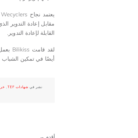
ي
مقابل إعادة التدوير ال
القابلة لإعادة التدوير.
لقد قا
أيضًا في تمكين الشباب 
نشر في
شهادات TEF
,
خري
أقدم →