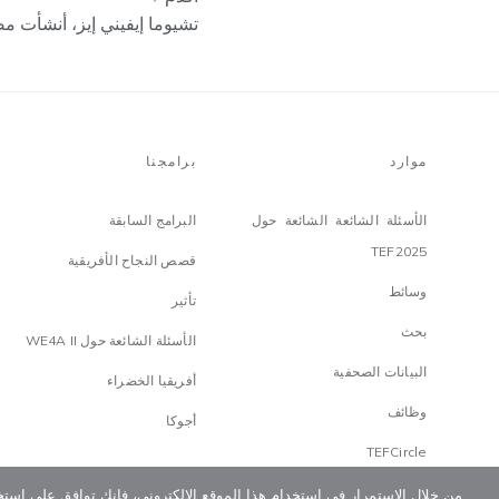
تشيوما إيفيني إيز، أنشأت م
موارد
برامجنا
الأسئلة الشائعة الشائعة حول
البرامج السابقة
TEF2025
قصص النجاح الأفريقية
وسائط
تأثير
بحث
الأسئلة الشائعة حول WE4A II
البيانات الصحفية
أفريقيا الخضراء
وظائف
أجوكا
TEFCircle
من خلال الاستمرار في استخدام هذا الموقع الإلكتروني، فإنك توافق على استخ