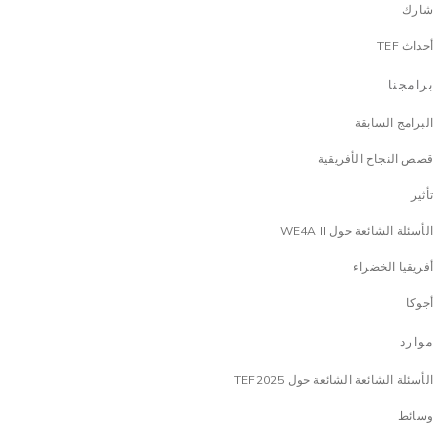
شارك
أحداث TEF
برامجنا
البرامج السابقة
قصص النجاح الأفريقية
تأثير
الأسئلة الشائعة حول WE4A II
أفريقيا الخضراء
أجوكا
موارد
الأسئلة الشائعة الشائعة حول TEF2025
وسائط