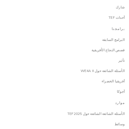
شارك
أحداث TEF
برامجنا
البرامج السابقة
قصص النجاح الأفريقية
تأثير
الأسئلة الشائعة حول WE4A II
أفريقيا الخضراء
أجوكا
موارد
الأسئلة الشائعة الشائعة حول TEF2025
وسائط